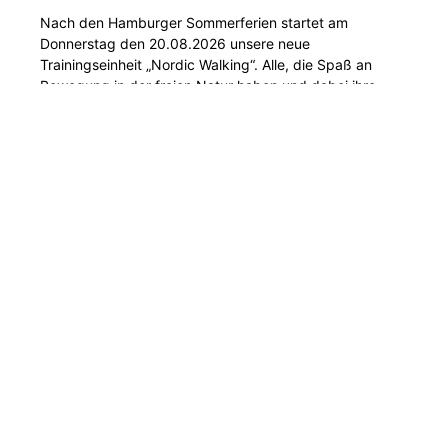
Nach den Hamburger Sommerferien startet am
Donnerstag den 20.08.2026 unsere neue
Trainingseinheit „Nordic Walking“. Alle, die Spaß an
Bewegung in der freien Natur haben und dabei ihre
Haltung verbessern möchten, sind herzlich eingeladen
mitzumachen.
Treffpunkt ist donnerstags um 19.00 Uhr vor der Halle
der Hansa-Schule Bergedorf (Hermann-Distel-Straße
25, 21029 Bergedorf).
Eine Anmeldung ist nicht erforderlich.
Wenn vorhanden, bitte eigene Walking Stöcke
mitbringen. Der Verein hat auch ein paar Walking Stöcke
im Bestand, die bei Bedarf gerne zur Verfügung gestellt
werden.