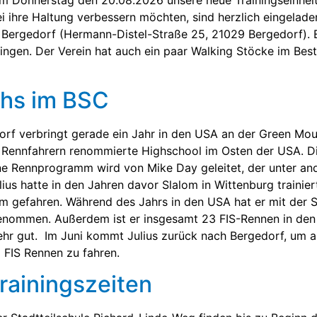
Donnerstag den 20.08.2026 unsere neue Trainingseinheit „
 ihre Haltung verbessern möchten, sind herzlich eingelade
 Bergedorf (Hermann-Distel-Straße 25, 21029 Bergedorf). E
ingen. Der Verein hat auch ein paar Walking Stöcke im Bes
chs im BSC
dorf verbringt gerade ein Jahr in den USA an der Green Mo
n Rennfahrern renommierte Highschool im Osten der USA. D
e Rennprogramm wird von Mike Day geleitet, der unter and
Julius hatte in den Jahren davor Slalom in Wittenburg traini
m gefahren. Während des Jahrs in den USA hat er mit der S
enommen. Außerdem ist er insgesamt 23 FIS-Rennen in den
 sehr gut. Im Juni kommt Julius zurück nach Bergedorf, um
 FIS Rennen zu fahren.
rainingszeiten