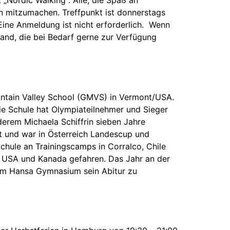
Nordic Walking“. Alle, die Spaß an
n mitzumachen. Treffpunkt ist donnerstags
ine Anmeldung ist nicht erforderlich. Wenn
tand, die bei Bedarf gerne zur Verfügung
untain Valley School (GMVS) in Vermont/USA.
ie Schule hat Olympiateilnehmer und Sieger
erem Michaela Schiffrin sieben Jahre
ert und war in Österreich Landescup und
chule an Trainingscamps in Corralco, Chile
 USA und Kanada gefahren. Das Jahr an der
 am Hansa Gymnasium sein Abitur zu