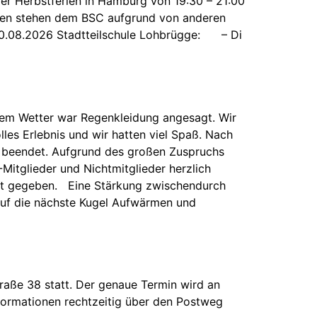
der Herbstferien in Hamburg von 19:30 – 21:00
minen stehen dem BSC aufgrund von anderen
0.08.2026 Stadtteilschule Lohbrügge: – Di
chem Wetter war Regenkleidung angesagt. Wir
lles Erlebnis und wir hatten viel Spaß. Nach
g beendet. Aufgrund des großen Zuspruchs
Mitglieder und Nichtmitglieder herzlich
annt gegeben. Eine Stärkung zwischendurch
 auf die nächste Kugel Aufwärmen und
raße 38 statt. Der genaue Termin wird an
nformationen rechtzeitig über den Postweg