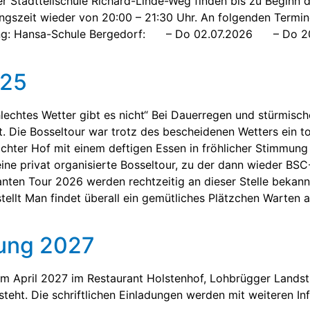
er Stadtteilschule Richard-Linde-Weg finden bis zu Beginn 
iningszeit wieder von 20:00 – 21:30 Uhr. An folgenden Ter
ügung: Hansa-Schule Bergedorf: – Do 02.07.2026 – Do 2
025
lechtes Wetter gibt es nicht“ Bei Dauerregen und stürmis
. Die Bosseltour war trotz des bescheidenen Wetters ein to
chter Hof mit einem deftigen Essen in fröhlicher Stimmun
e privat organisierte Bosseltour, zu der dann wieder BSC-
lanten Tour 2026 werden rechtzeitig an dieser Stelle bek
tellt Man findet überall ein gemütliches Plätzchen Warten
ung 2027
m April 2027 im Restaurant Holstenhof, Lohbrügger Landst
tsteht. Die schriftlichen Einladungen werden mit weiteren I